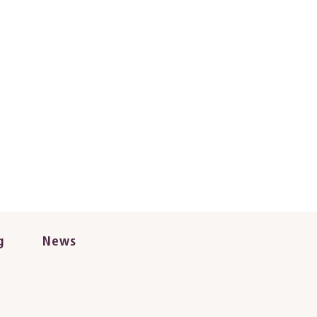
g
News