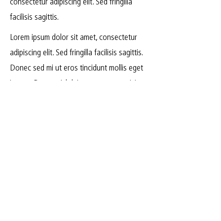
consectetur adipiscing elit. Sed fringilla
facilisis sagittis.
Lorem ipsum dolor sit amet, consectetur
adipiscing elit. Sed fringilla facilisis sagittis.
Donec sed mi ut eros tincidunt mollis eget
in sem. Donec nisl dui, consequat ut nisi
vitae, finibus convallis justo. Ut nec
tincidunt dolor. Fusce tempor sem orci,
mattis blandit purus laoreet id. Vivamus
eget ipsum feugiat, tristique elit et, aliquet
nibh. Lorem ipsum dolor sit amet,
consectetur adipiscing elit. Sed fringilla
facilisis sagittis.